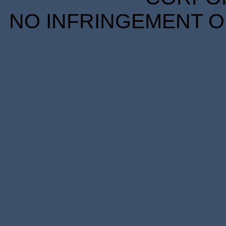
NO INFRINGEMENT OF